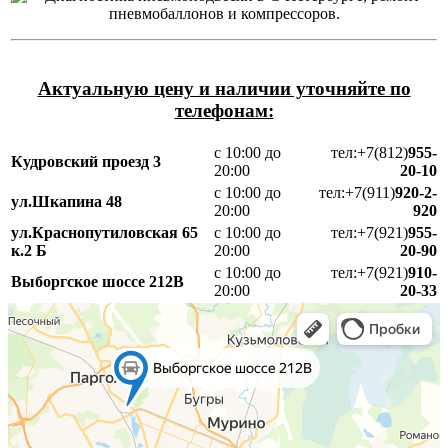
Актуальную цену и наличии уточняйте по
телефонам:
с 10:00 до
тел:+7(812)
955-
Кудровский проезд 3
20:00
20-10
с 10:00 до
тел:+7(911)
920-2-
ул.Шкапина 48
20:00
920
ул.Краснопутиловская 65
с 10:00 до
тел:+7(921)
955-
к.2 Б
20:00
20-90
с 10:00 до
тел:+7(921)
910-
Выборгское шоссе 212В
20:00
20-33