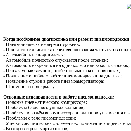
Когда необходима диагностика или ремонт пневмоподвески:
- Пневмоподвеска не держит уровень;
- При запуске двигателя передняя или задняя часть кузова под
- Автомобиль не поднимается;
- Автомобиль полностью опускается после стоянки;
- Автомобиль накренился на одно колесо или завалился набок;
- Плохая управляемость, особенно заметная на поворотах;
- Появление ошибки о работе пневмоподвески на дисплее;
- Появление стуков в работе пневмоамортизатора;
- Шипение из под крыла;
Основные неисправности в работе пневмоподвески:
- Поломка пневматического компрессора;
- Проблемы блока воздушных клапанов;
- Проблема в разъёмах компрессора и клапанов управления из-
- Проблемы с реле пневмоподвески;
- Утечки соединительных элементов, понижение клиренса ниж
- Выход из строя амортизаторов;