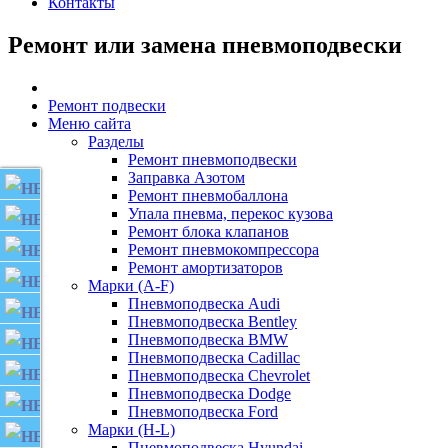
Контакты
Ремонт или замена пневмоподвески
Ремонт подвески
Меню сайта
Разделы
Ремонт пневмоподвески
Заправка Азотом
AUDI
Ремонт пневмобаллона
Упала пневма, перекос кузова
BENTLEY
Ремонт блока клапанов
BMW
Ремонт пневмокомпрессора
Ремонт амортизаторов
CADILLAC
Марки (A-F)
Пневмоподвеска Audi
CHEVROLET
Пневмоподвеска Bentley
DODGE
Пневмоподвеска BMW
Пневмоподвеска Cadillac
FORD
Пневмоподвеска Chevrolet
Пневмоподвеска Dodge
HYUNDAI
Пневмоподвеска Ford
Марки (H-L)
INFINITI
Пневмоподвеска Hyundai