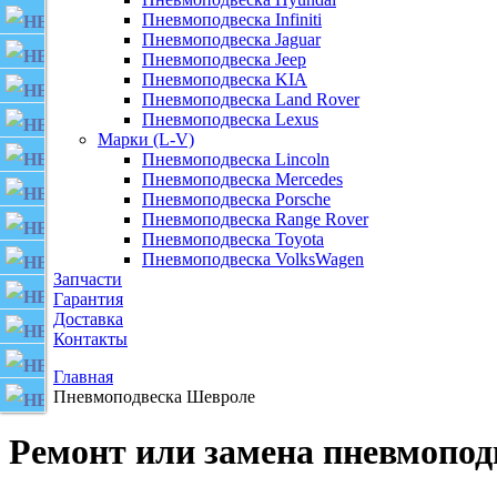
JAGUAR
Пневмоподвеска Infiniti
Пневмоподвеска Jaguar
JEEP
Пневмоподвеска Jeep
Пневмоподвеска KIA
KIA
Пневмоподвеска Land Rover
LAND ROVER
Пневмоподвеска Lexus
Марки (L-V)
LEXUS
Пневмоподвеска Lincoln
Пневмоподвеска Mercedes
LINKOLN
Пневмоподвеска Porsche
Пневмоподвеска Range Rover
LIXIANG
Пневмоподвеска Toyota
MERCEDES
Пневмоподвеска VolksWagen
Запчасти
PORSCHE
Гарантия
Доставка
RANGE ROVER
Контакты
TOYOTA
Главная
VOLKSWAGEN
Пневмоподвеска Шевроле
Ремонт или замена пневмоподв