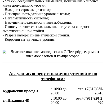
- Утечки соединительных элементов, понижение клиренса
ниже допустимого уровня
- Выход из строя амортизаторов;
- Неисправность датчика уровня высоты;
- Негерметичность системы;
- Нарушение целостности пневмобаллона;
- Износ уплотнительных сальников и утечка жидкости
амортизационной стойки.
- Разрыв камеры пневматической стойки.
- Коррозия тяг датчиков уровня.
Актуальную цену и наличии уточняйте по
телефонам:
с 10:00 до
тел:+7(812)
955-
Кудровский проезд 3
20:00
20-10
с 10:00 до
тел:+7(911)
920-2-
ул.Шкапина 48
20:00
920