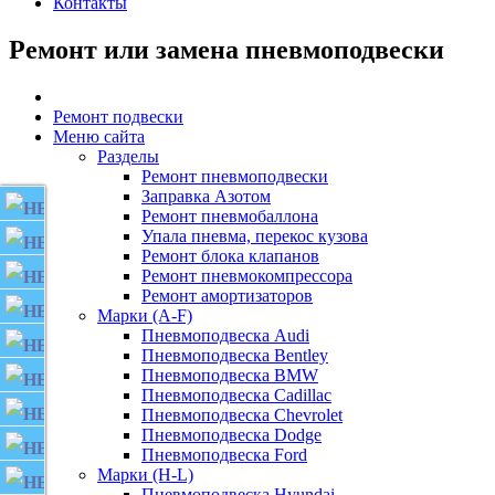
Контакты
Ремонт или замена пневмоподвески
Ремонт подвески
Меню сайта
Разделы
Ремонт пневмоподвески
Заправка Азотом
AUDI
Ремонт пневмобаллона
Упала пневма, перекос кузова
BENTLEY
Ремонт блока клапанов
BMW
Ремонт пневмокомпрессора
Ремонт амортизаторов
CADILLAC
Марки (A-F)
Пневмоподвеска Audi
CHEVROLET
Пневмоподвеска Bentley
DODGE
Пневмоподвеска BMW
Пневмоподвеска Cadillac
FORD
Пневмоподвеска Chevrolet
Пневмоподвеска Dodge
HYUNDAI
Пневмоподвеска Ford
Марки (H-L)
INFINITI
Пневмоподвеска Hyundai