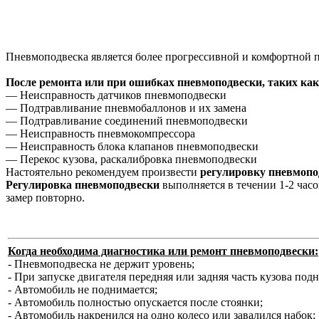
Пневмоподвеска является более прогрессивной и комфортной п
После ремонта или при ошибках пневмоподвески, таких как
— Неисправность датчиков пневмоподвески
— Подтравливание пневмобаллонов и их замена
— Подтравливание соединений пневмоподвески
— Неисправность пневмокомпрессора
— Неисправность блока клапанов пневмоподвески
— Перекос кузова, раскалибровка пневмоподвески
Настоятельно рекомендуем произвести
регулировку пневмопо
Регулировка пневмоподвески
выполняется в течении 1-2 час
замер повторно.
Когда необходима диагностика или ремонт пневмоподвески:
- Пневмоподвеска не держит уровень;
- При запуске двигателя передняя или задняя часть кузова под
- Автомобиль не поднимается;
- Автомобиль полностью опускается после стоянки;
- Автомобиль накренился на одно колесо или завалился набок;