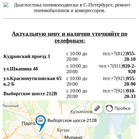
Актуальную цену и наличии уточняйте по
телефонам:
с 10:00 до
тел:+7(812)
955-
Кудровский проезд 3
20:00
20-10
с 10:00 до
тел:+7(911)
920-2-
ул.Шкапина 48
20:00
920
ул.Краснопутиловская 65
с 10:00 до
тел:+7(921)
955-
к.2 Б
20:00
20-90
с 10:00 до
тел:+7(921)
910-
Выборгское шоссе 212В
20:00
20-33